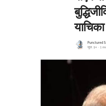
बुद्धिज
याचिका 
Punctured S
जुल. ३०
1 mi