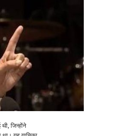
ी, जिन्होंने
िखा था। यह याचिका