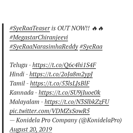
#SyeRaaTeaser
is OUT NOW!! 🔥🔥
#MegastarChiranjeevi
#SyeRaaNarasimhaReddy
#SyeRaa
Telugu -
https://t.co/Q6c4hi1S4F
Hindi -
https://t.co/2oJa8m2ypJ
Tamil -
https://t.co/53lsLJsBlF
Kannada -
https://t.co/SU9jIuoe0k
Malayalam -
https://t.co/N3SlbkZzFU
pic.twitter.com/VDMZsSowR5
— Konidela Pro Company (@KonidelaPro)
August 20, 2019