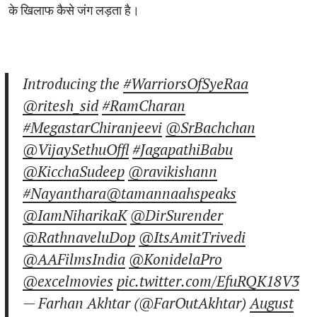
के खिलाफ कैसे जंग लड़ता है।
Introducing the
#WarriorsOfSyeRaa
@ritesh_sid
#RamCharan
#MegastarChiranjeevi
@SrBachchan
@VijaySethuOffl
#JagapathiBabu
@KicchaSudeep
@ravikishann
#Nayanthara
@tamannaahspeaks
@IamNiharikaK
@DirSurender
@RathnaveluDop
@ItsAmitTrivedi
@AAFilmsIndia
@KonidelaPro
@excelmovies
pic.twitter.com/EfuRQK18V3
— Farhan Akhtar (@FarOutAkhtar)
August