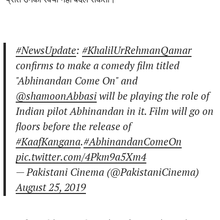
#NewsUpdate
:
#KhalilUrRehmanQamar
confirms to make a comedy film titled
"Abhinandan Come On" and
@shamoonAbbasi
will be playing the role of
Indian pilot Abhinandan in it. Film will go on
floors before the release of
#KaafKangana
.
#AbhinandanComeOn
pic.twitter.com/4Pkm9a5Xm4
— Pakistani Cinema (@PakistaniCinema)
August 25, 2019